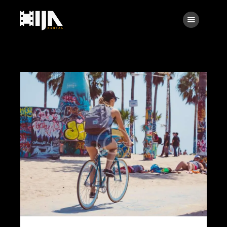
Searc
Main
About Us
Rental
Contact Us
Search
facebook
instagramm
x
linkedin