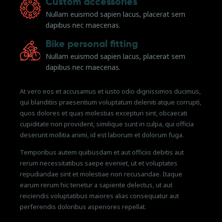
Custom accessories
Nullam euismod sapien lacus, placerat sem
dapibus nec maecenas.
Bike personal fitting
Nullam euismod sapien lacus, placerat sem
dapibus nec maecenas.
At vero eos et accusamus et iusto odio dignissimos ducimus,
qui blanditiis praesentium voluptatum deleniti atque corrupti,
quos dolores et quas molestias excepturi sint, obcaecati
cupiditate non provident, similique sunt in culpa, qui officia
deserunt mollitia animi, id est laborum et dolorum fuga.
Temporibus autem quibusdam et aut officiis debitis aut
rerum necessitatibus saepe eveniet, ut et voluptates
repudiandae sint et molestiae non recusandae. Itaque
earum rerum hic tenetur a sapiente delectus, ut aut
reiciendis voluptatibus maiores alias consequatur aut
perferendis doloribus asperiores repellat.