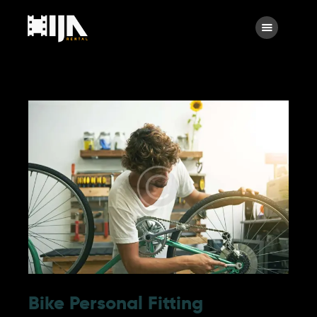
Searc
Main
About Us
Rental
Contact Us
Search
facebook
instagramm
x
linkedin
Bike Personal Fitting