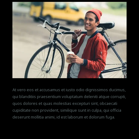
At vero eos et accusamus et iusto odio dignissimos ducimus,
qui blanditiis praesentium voluptatum deleniti atque corrupti,
quos dolores et quas molestias excepturi sint, obcaecati
cupiditate non provident, similique sunt in culpa, qui officia
deserunt mollitia animi, id est laborum et dolorum fuga.