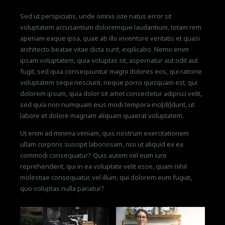
Sed ut perspiciatis, unde omnis iste natus error sit
voluptatem accusantium doloremque laudantium, totam rem
aperiam eaque ipsa, quae ab illo inventore veritatis et quasi
architecto beatae vitae dicta sunt, explicabo. Nemo enim
ipsam voluptatem, quia voluptas sit, aspernatur aut odit aut
fugit, sed quia consequuntur magni dolores eos, qui ratione
voluptatem sequi nesciunt, neque porro quisquam est, qui
dolorem ipsum, quia dolor sit amet consectetur adipisci velit,
sed quia non numquam eius modi tempora inci[di]dunt, ut
labore et dolore magnam aliquam quaerat voluptatem.
Ut enim ad minima veniam, quis nostrum exercitationem
ullam corporis suscipit laboriosam, nisi ut aliquid ex ea
commodi consequatur? Quis autem vel eum iure
reprehenderit, qui in ea voluptate velit esse, quam nihil
molestiae consequatur, vel illum, qui dolorem eum fugiat,
quo voluptas nulla pariatur?