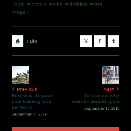
Tags:
bicycle
bike
clothing
rent
repair
1
Like
X
Facebook
Tumblr
Post
navigation
Previous
Next
Best ways to pace
10 reasons why
your training race
women should cycle
perfectly
September 12, 2019
September 11, 2019