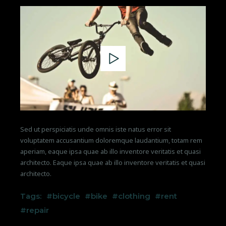
Sed ut perspiciatis unde omnis iste natus error sit
voluptatem accusantium doloremque laudantium, totam rem
aperiam, eaque ipsa quae ab illo inventore veritatis et quasi
architecto. Eaque ipsa quae ab illo inventore veritatis et quasi
architecto.
Tags:
bicycle
bike
clothing
rent
repair