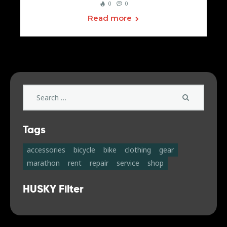
0
0
Read more
Search
for:
Tags
accessories
bicycle
bike
clothing
gear
marathon
rent
repair
service
shop
HUSKY Filter