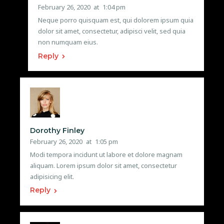
February 26, 2020
at
1:04 pm
Neque porro quisquam est, qui dolorem ipsum quia
dolor sit amet, consectetur, adipisci velit, sed quia
non numquam eius.
Reply
Dorothy Finley
February 26, 2020
at
1:05 pm
Modi tempora incidunt ut labore et dolore magnam
aliquam. Lorem ipsum dolor sit amet, consectetur
adipisicing elit.
Reply