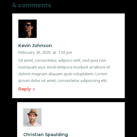
4 comments
Kevin Johnson
February 26, 2020
at
1:03 pm
Sit amet, consectetur, adipisci velit, sed quia non
numquam eius modi tempora incidunt ut labore et
dolore magnam aliquam quat voluptatem. Lorem
ipsum dolor sit amet, consectetur adipisicing elit.
Reply
Christian Spaulding