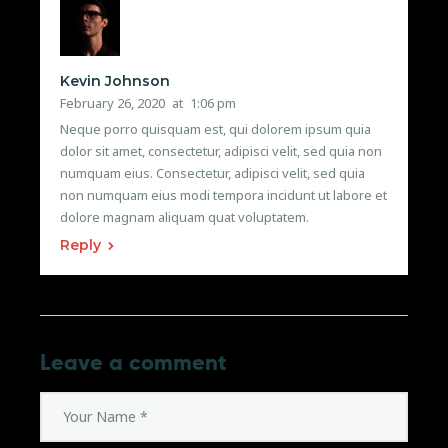
Kevin Johnson
February 26, 2020
at
1:06 pm
Neque porro quisquam est, qui dolorem ipsum quia
dolor sit amet, consectetur, adipisci velit, sed quia non
numquam eius. Consectetur, adipisci velit, sed quia
non numquam eius modi tempora incidunt ut labore et
dolore magnam aliquam quat voluptatem.
Reply
Leave a comment