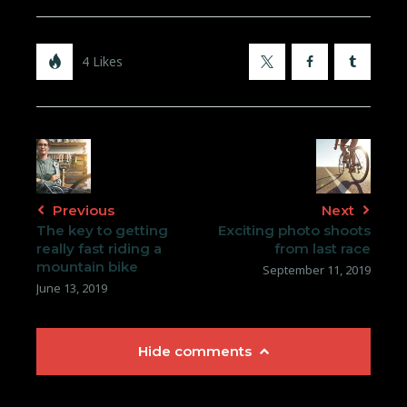
4
Likes
X
Facebook
Tumblr
Post
navigation
Previous
Next
The key to getting
Exciting photo shoots
really fast riding a
from last race
mountain bike
September 11, 2019
June 13, 2019
Hide comments