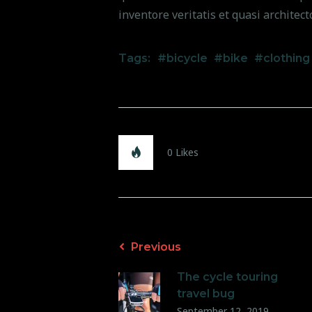
inventore veritatis et quasi architect
Tags:
bicycle
bike
clothing
0
Likes
Post
Previous
The cycle touring
navigatio
travel bug
September 12, 2019