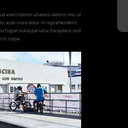
d exercitation ullamco laboris nisi ut
s aute irure dolor in reprehenderit
eu fugiat nulla pariatur. Excepteur sint
 in culpa.