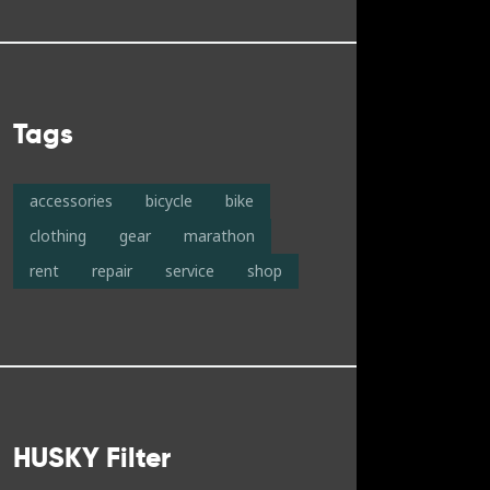
Tags
accessories
bicycle
bike
clothing
gear
marathon
rent
repair
service
shop
HUSKY Filter