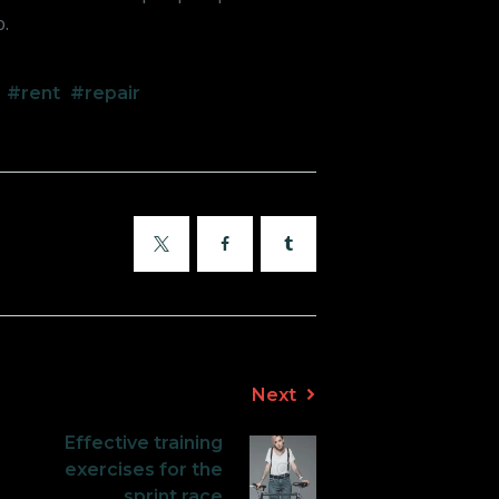
o.
rent
repair
X
Facebook
Tumblr
Next
Effective training
n
exercises for the
sprint race