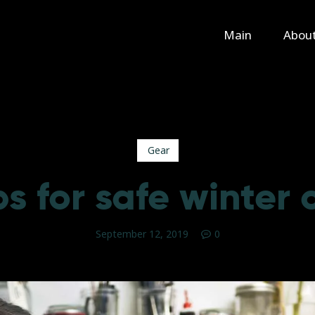
Main
Main
Abou
About Us
Rental
Contact Us
Gear
ps for safe winter 
September 12, 2019
0